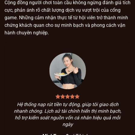
Cộng đồng người chơi toàn cầu không ngừng đánh giá tích
cực, phản ánh rõ chất lượng dịch vụ vượt trội của cổng
game. Những cảm nhận thực tế từ hội viên trở thành minh
chứng khách quan cho sự minh bạch và phong cách vận
hành chuyên nghiệp.
Hệ thống nạp rút tiền tự động, giúp tôi giao dịch
nhanh chóng. Lịch sử tài chính hiển thị minh bạch,
hỗ trợ kiểm soát nguồn vốn cá nhân hiệu quả mỗi
ngày