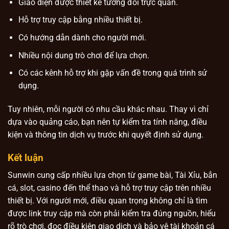
Giao diện được thiết kế tương đối trực quan.
Hỗ trợ truy cập bằng nhiều thiết bị.
Có hướng dẫn dành cho người mới.
Nhiều nội dung trò chơi để lựa chọn.
Có các kênh hỗ trợ khi gặp vấn đề trong quá trình sử
dụng.
Tuy nhiên, mỗi người có nhu cầu khác nhau. Thay vì chỉ
dựa vào quảng cáo, bạn nên tự kiểm tra tính năng, điều
kiện và thông tin dịch vụ trước khi quyết định sử dụng.
Kết luận
Sunwin cung cấp nhiều lựa chọn từ game bài, Tài Xỉu, bắn
cá, slot, casino đến thể thao và hỗ trợ truy cập trên nhiều
thiết bị. Với người mới, điều quan trọng không chỉ là tìm
được link truy cập mà còn phải kiểm tra đúng nguồn, hiểu
rõ trò chơi, đọc điều kiện giao dịch và bảo vệ tài khoản cá