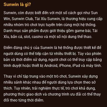
Sunwin là gì?
Sunwin, còn được biết đến với một số cách gọi như Sun
Win, Sunwin Club, Tài Xỉu Sunwin, là thương hiệu cung cấp
nhiều nhóm trò chơi trực tuyến trên cùng một hệ thống.
Danh mục sản phẩm được giới thiệu gồm game bài, Tài
Xỉu, bắn cá, slot, casino và một số nội dung thể thao.
Điểm đáng chú ý của Sunwin là hệ thống được thiết kế để
người dùng có thể tiếp cận từ nhiều thiết bị. Tùy vào phiên
bản và thời điểm sử dụng, người chơi có thể truy cập bằng
trình duyệt hoặc thiết bị Android, iPhone, iPad và máy tính.
Thay vì chỉ tập trung vào một trò chơi, Sunwin xây dựng
nhiều sảnh khác nhau để người dùng lựa chọn theo sở
thích. Tuy nhiên, trải nghiệm thực tế, trò chơi khả dụng,
phương thức giao dịch và chương trình ưu đãi có thể thay
đổi theo từng thời điểm.