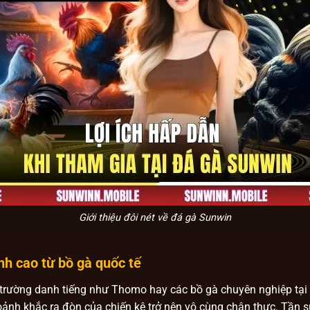
Giới thiệu đôi nét về đá gà Sunwin
ỉnh cao từ bồ gà quốc tế
u trường danh tiếng như Thomo hay các bồ gà chuyên nghiệp tại
nh khắc ra đòn của chiến kê trở nên vô cùng chân thực. Tần su