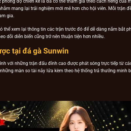
ặc phong độ chiến kê là đã có thể tham gia theo cách riêng của
 nhằm mang lại trải nghiệm mới mẻ hơn cho hội viên. Mỗi trận đ
am gia.
n có thể xem lại thông tin các trận trước đó để dễ dàng nắm bắt 
eo dõi diễn biến cũng trở nên thuận tiện hơn nhiều.
cược tại đá gà Sunwin
tính với những trận đấu đỉnh cao được phát sóng trực tiếp từ cá
những màn so tài nảy lửa kèm theo hệ thống trả thưởng minh b