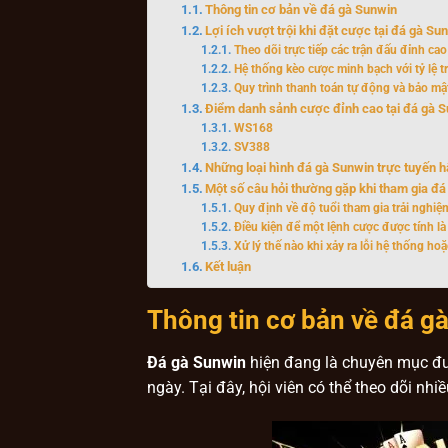
Thông tin cơ bản về đá gà Sunwin
Lợi ích vượt trội khi đặt cược tại đá gà Su
Theo dõi trực tiếp các trận đấu đỉnh cao
Hệ thống kèo cược minh bạch với tỷ lệ 
Quy trình thanh toán tự động và bảo mật
Điểm danh sảnh cược đỉnh cao tại đá gà 
WS168
SV388
Những loại hình đá gà Sunwin trực tuyến 
Một số câu hỏi thường gặp khi tham gia đ
Quy định về độ tuổi tham gia trải nghiệ
Điều kiện để một lệnh cược được tính là 
Xử lý thế nào khi xảy ra lỗi hệ thống hoặ
Kết luận
Thông tin cơ bản về đá g
Đá gà Sunwin
hiện đang là chuyên mục được
ngày. Tại đây, hội viên có thể theo dõi nh