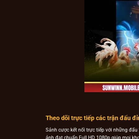
Theo dõi trực tiếp các trận đấu đ
Sảnh cược kết nối trực tiếp với những đấ
ảnh đạt chuẩn Full HD 1080p giúp mọi khoả