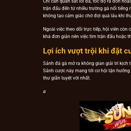
Chỉ cần quan sát lối đá, tốc độ ra đòn ho
trận đấu đến từ nhiều trường gà nổi tiếng
không tạo cảm giác chờ đợi quá lâu khi th
Ngoài việc theo dõi trực tiếp, hội viên cò
khá đơn giản nên việc tìm trận đấu hoặc th
Lợi ích vượt trội khi đặt 
Sảnh đá gà mở ra không gian giải trí kịch 
Sảnh cược này mang tới cơ hội tận hưởng 
thư giãn tuyệt vời nhất.
c