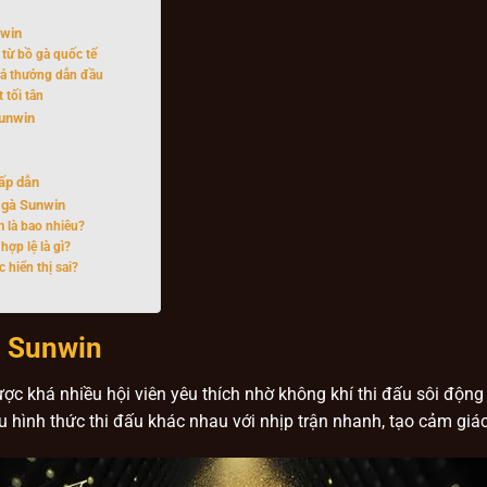
nwin
 từ bồ gà quốc tế
trả thưởng dẫn đầu
 tối tân
Sunwin
hấp dẫn
á gà Sunwin
m là bao nhiêu?
hợp lệ là gì?
c hiển thị sai?
à Sunwin
 khá nhiều hội viên yêu thích nhờ không khí thi đấu sôi động cù
iều hình thức thi đấu khác nhau với nhịp trận nhanh, tạo cảm gi