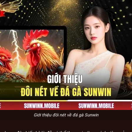
Giới thiệu đôi nét về đá gà Sunwin