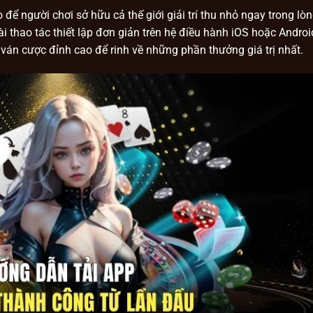
để người chơi sở hữu cả thế giới giải trí thu nhỏ ngay trong lò
ài thao tác thiết lập đơn giản trên hệ điều hành iOS hoặc Androi
ván cược đỉnh cao để rinh về những phần thưởng giá trị nhất.