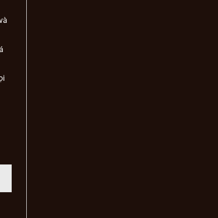
 và
á
ọi