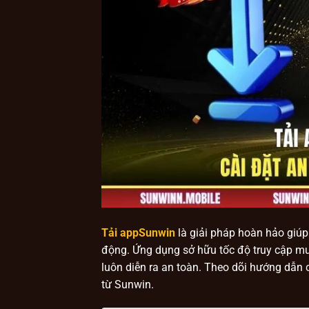
Tải appSunwin
là giải pháp hoàn hảo giúp b
động. Ứng dụng sở hữu tốc độ truy cập m
luôn diễn ra an toàn. Theo dõi hướng dẫn c
từ Sunwin.