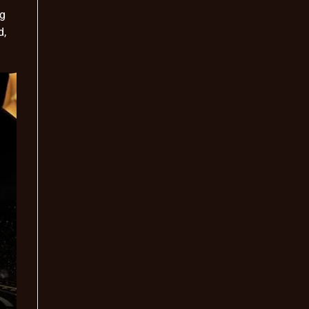
ng
d,