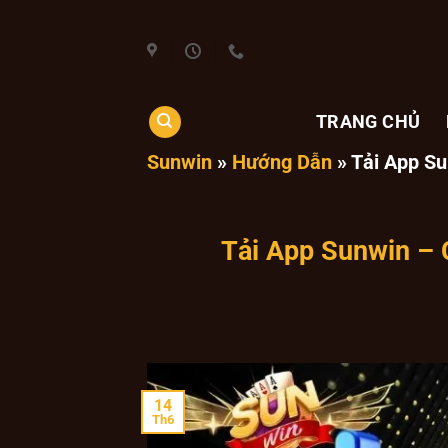
Bỏ
qua
nội
dung
TRANG CHỦ
Sunwin
»
Hướng Dẫn
»
Tải App Su
Tải App Sunwin – 
14
Th6