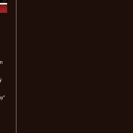
ọn
ý
ậy”
g