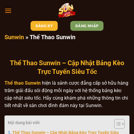
Bỏ
qua
nội
dung
ĐĂNG KÝ
ĐĂNG NHẬP
Sunwin
»
Thể Thao Sunwin
Thể Thao Sunwin – Cập Nhật Bảng Kèo
Trực Tuyến Siêu Tốc
Thể thao Sunwin
hiện là sảnh cược đẳng cấp sở hữu hàng
trăm giải đấu sôi động mỗi ngày với hệ thống bảng kèo
cập nhật siêu tốc. Hãy cùng khám phá những thông tin chi
tiết nhất về sân chơi đình đám này tại Sunwin.
Nội dung bài viết
Thể Thao Sunwin – Cập Nhật Bảng Kèo Trực Tuyến Siêu