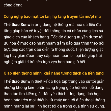
cộng đồng.
Công nghệ bảo mật tối tân, hạ tầng truyền tải mượt mà
Thể thao Sunwin
ứng dụng hệ thống mã hóa dữ liệu đa
tầng giúp bảo vệ tuyệt đối thông tin cá nhân cùng lịch sử
giao dịch của khách hàng. Tốc độ đường truyền được tối
ưu hóa ở mức cao nhất nhằm đảm bảo quá trình theo dõi
trực tiếp các trận đấu diễn ra thông suốt. Hiện tượng giật
lag hay gián đoạn truy cập hoàn toàn bị loại bỏ giúp trải
nghiệm giải trí trở nên trọn vẹn hơn bao giờ hết.
Giao diện thông minh, khả năng tương thích đa nền tảng
Thể thao Sunwin
thiết kế đồ họa tập trung vào sự tối giản
nhưng không kém phần sang trọng giúp hội viên dễ dàng
thao tác tìm kiếm giải đấu yêu thích. Ứng dụng tích hợp
hoàn hảo trên mọi thiết bị từ máy tính tới điện thoại thông
minh mang lại sự linh hoạt tối đa trong quá trình sử dụng.