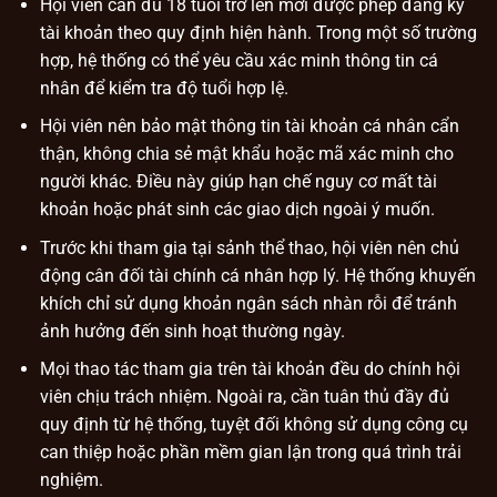
Hội viên cần đủ 18 tuổi trở lên mới được phép đăng ký
tài khoản theo quy định hiện hành. Trong một số trường
hợp, hệ thống có thể yêu cầu xác minh thông tin cá
nhân để kiểm tra độ tuổi hợp lệ.
Hội viên nên bảo mật thông tin tài khoản cá nhân cẩn
thận, không chia sẻ mật khẩu hoặc mã xác minh cho
người khác. Điều này giúp hạn chế nguy cơ mất tài
khoản hoặc phát sinh các giao dịch ngoài ý muốn.
Trước khi tham gia tại sảnh thể thao, hội viên nên chủ
động cân đối tài chính cá nhân hợp lý. Hệ thống khuyến
khích chỉ sử dụng khoản ngân sách nhàn rỗi để tránh
ảnh hưởng đến sinh hoạt thường ngày.
Mọi thao tác tham gia trên tài khoản đều do chính hội
viên chịu trách nhiệm. Ngoài ra, cần tuân thủ đầy đủ
quy định từ hệ thống, tuyệt đối không sử dụng công cụ
can thiệp hoặc phần mềm gian lận trong quá trình trải
nghiệm.