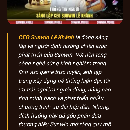
CEO Sunwin Lê Khánh
là đồng sáng
lập và người định hướng chiến lược
phát triển của Sunwin. Với nền tảng
công nghệ cùng kinh nghiệm trong
lĩnh vực game trực tuyến, anh tập
trung xây dựng hệ thống hiện đại, tối
ưu trải nghiệm người dùng, nâng cao
tính minh bạch và phát triển nhiều
chương trình ưu đãi hấp dẫn. Những
định hướng này đã góp phần đưa
thương hiệu Sunwin mở rộng quy mô