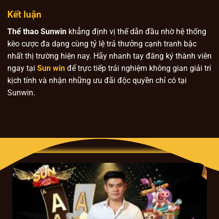
Kết luận
Thể thao Sunwin
khẳng định vị thế dẫn đầu nhờ hệ thống
kèo cược đa dạng cùng tỷ lệ trả thưởng cạnh tranh bậc
nhất thị trường hiện nay. Hãy nhanh tay đăng ký thành viên
ngay tại
Sun win
để trực tiếp trải nghiệm không gian giải trí
kịch tính và nhận những ưu đãi độc quyền chỉ có tại
Sunwin.