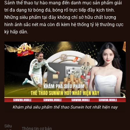
Sảnh thể thao tự hào mang đến danh mục sản phẩm giải
trí đa dạng từ bóng đá, bóng rổ trực tiếp đầy kịch tính.
Những siêu phẩm tại đây không chỉ sở hữu chất lượng
hình ảnh sắc nét mà còn đi kèm hệ thống tỷ lệ thưởng cực
kỳ hấp dẫn.
Khám phá siêu phẩm thể thao Sunwin hot nhất hiện nay
Siêu
Thông tin cơ bản