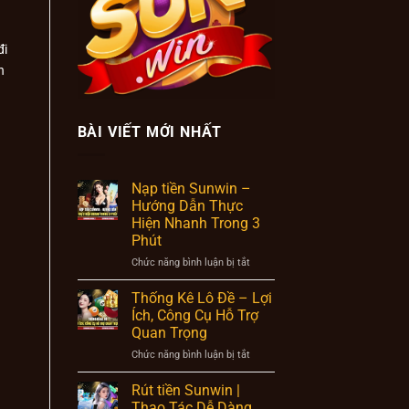
đi
h
BÀI VIẾT MỚI NHẤT
Nạp tiền Sunwin –
Hướng Dẫn Thực
Hiện Nhanh Trong 3
Phút
ở
Chức năng bình luận bị tắt
Nạp
tiền
Thống Kê Lô Đề – Lợi
Sunwin
Ích, Công Cụ Hỗ Trợ
–
Quan Trọng
Hướng
ở
Chức năng bình luận bị tắt
Dẫn
Thống
Thực
Kê
Hiện
Rút tiền Sunwin |
Lô
Nhanh
Thao Tác Dễ Dàng