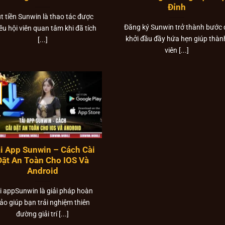
Đỉnh
t tiền Sunwin là thao tác được
Đăng ký Sunwin trở thành bước 
ều hội viên quan tâm khi đã tích
khởi đầu đầy hứa hẹn giúp thàn
[...]
viên [...]
i App Sunwin – Cách Cài
Đặt An Toàn Cho IOS Và
Android
i appSunwin là giải pháp hoàn
ảo giúp bạn trải nghiệm thiên
đường giải trí [...]