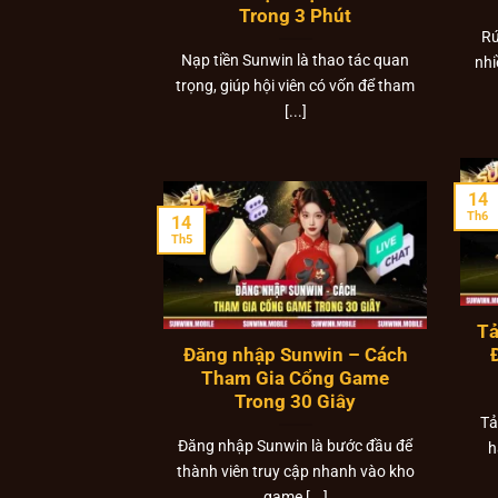
Trong 3 Phút
Rú
Nạp tiền Sunwin là thao tác quan
nhi
trọng, giúp hội viên có vốn để tham
[...]
14
Th6
14
Th5
Tả
Đăng nhập Sunwin – Cách
Tham Gia Cổng Game
Trong 30 Giây
Tả
Đăng nhập Sunwin là bước đầu để
h
thành viên truy cập nhanh vào kho
game [...]