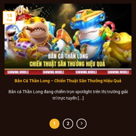
18
Th6
Bắn Cá Thần Long – Chiến Thuật Săn Thưởng Hiệu Quả
Bắn cá Thần Long đang chiếm trọn spotlight trên thị trường giải
trí trực tuyến [...]
1
2