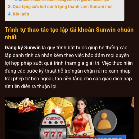
Quà tặng cực hot dành tặng thành viên Sunwin mới
Kết luận
Trình tự thao tác tạo lập tài khoản Sunwin chuẩn
nhất
Đăng ký Sunwin
là quy trình bắt buộc giúp hệ thống xác
lập danh tính cá nhân kèm theo việc bảo đảm mọi quyền
lợi hợp pháp suốt quá trình tham gia giải trí. Việc thực hiện
đúng các bước kỹ thuật hỗ trợ ngăn chặn rủi ro xâm nhập
trái phép từ bên ngoài, tạo nền tảng cho các giao dịch nạp
rút tiền diễn ra thuận lợi.