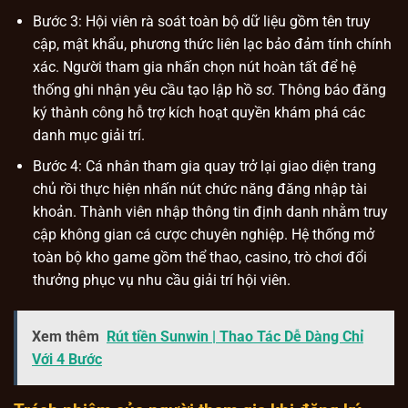
Bước 3: Hội viên rà soát toàn bộ dữ liệu gồm tên truy
cập, mật khẩu, phương thức liên lạc bảo đảm tính chính
xác. Người tham gia nhấn chọn nút hoàn tất để hệ
thống ghi nhận yêu cầu tạo lập hồ sơ. Thông báo đăng
ký thành công hỗ trợ kích hoạt quyền khám phá các
danh mục giải trí.
Bước 4: Cá nhân tham gia quay trở lại giao diện trang
chủ rồi thực hiện nhấn nút chức năng đăng nhập tài
khoản. Thành viên nhập thông tin định danh nhằm truy
cập không gian cá cược chuyên nghiệp. Hệ thống mở
toàn bộ kho game gồm thể thao, casino, trò chơi đổi
thưởng phục vụ nhu cầu giải trí hội viên.
Xem thêm
Rút tiền Sunwin | Thao Tác Dễ Dàng Chỉ
Với 4 Bước