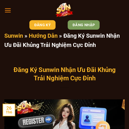
Bỏ
qua
nội
dung
ĐĂNG KÝ
ĐĂNG NHẬP
Sunwin
»
Hướng Dẫn
»
Đăng Ký Sunwin Nhận
Ưu Đãi Khủng Trải Nghiệm Cực Đỉnh
Đăng Ký Sunwin Nhận Ưu Đãi Khủng
Trải Nghiệm Cực Đỉnh
26
Th6