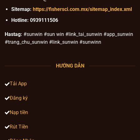
Sitemap:
https://fishersci.com.mx/sitemap_index.xml
Hotline: 0939111506
Hastag:
#sunwin #sun win #link_tai_sunwin #app_sunwin
#trang_chu_sunwin #link_sunwin #sunwinn
HƯỚNG DẪN
Tải App
Đăng ký
Nạp tiền
Rút Tiền