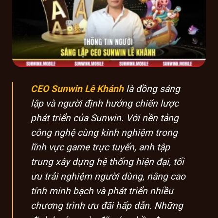
Đoán
Chuẩn
CEO Sunwin Lê Khánh
là đồng sáng
lập và người định hướng chiến lược
phát triển của Sunwin. Với nền tảng
công nghệ cùng kinh nghiệm trong
lĩnh vực game trực tuyến, anh tập
trung xây dựng hệ thống hiện đại, tối
ưu trải nghiệm người dùng, nâng cao
tính minh bạch và phát triển nhiều
chương trình ưu đãi hấp dẫn. Những