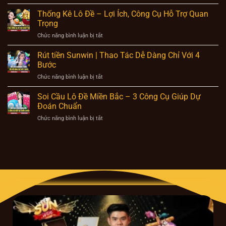
Nạp
tiền
Thống Kê Lô Đề – Lợi Ích, Công Cụ Hỗ Trợ Quan
Sunwin
Trọng
–
ở
Chức năng bình luận bị tắt
Hướng
Thống
Dẫn
Kê
Rút tiền Sunwin | Thao Tác Dễ Dàng Chỉ Với 4
Thực
Lô
Hiện
Bước
Đề
Nhanh
ở
Chức năng bình luận bị tắt
–
Trong
Rút
Lợi
3
tiền
Soi Cầu Lô Đề Miền Bắc – 3 Công Cụ Giúp Dự
Ích,
Phút
Sunwin
Công
Đoán Chuẩn
|
Cụ
ở
Chức năng bình luận bị tắt
Thao
Hỗ
Soi
Tác
Trợ
Cầu
Dễ
Quan
Lô
Dàng
Trọng
Đề
Chỉ
Miền
Với
Bắc
4
–
Bước
3
Công
Cụ
Giúp
Dự