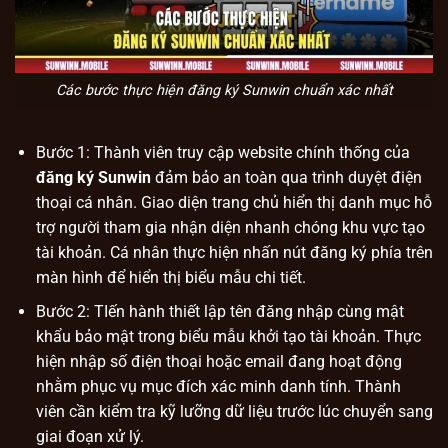
Các bước thực hiện đăng ký Sunwin chuẩn xác nhất
Bước 1: Thành viên truy cập website chính thống của
đăng ký Sunwin
đảm bảo an toàn qua trình duyệt điện
thoại cá nhân. Giao diện trang chủ hiển thị danh mục hỗ
trợ người tham gia nhận diện nhanh chóng khu vực tạo
tài khoản. Cá nhân thực hiện nhấn nút đăng ký phía trên
màn hình để hiển thị biểu mẫu chi tiết.
Bước 2: TIến hành thiết lập tên đăng nhập cùng mật
khẩu bảo mật trong biểu mẫu khởi tạo tài khoản. Thực
hiện nhập số điện thoại hoặc email đang hoạt động
nhằm phục vụ mục đích xác minh danh tính. Thành
viên cần kiểm tra kỹ lưỡng dữ liệu trước lúc chuyển sang
giai đoạn xử lý.