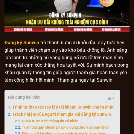
Đăng ký Sunwin
trở thành bước đi khởi đầu đầy hứa hẹn
giúp thành viên chạm tay vào kho báu khổng lồ. Ánh sáng
lấp lánh từ những hũ vàng bùng nổ rực rỡ trên màn hình
mang lại cảm xúc thăng hoa tuyệt vời. Sự minh bạch trong
khâu quản lý thông tin giúp người tham gia hoàn toàn yên
tâm cống hiến hết mình. Tham gia ngay tại Sunwin.
Nội dung bài viết
Trình tự thao tác tạo lập tài khoản Sunwin chuẩn nhất
Trách nhiệm của người tham gia khi đăng ký Sunwin
Quản trị an ninh thông tin cá nhân
Tuân thủ quy chuẩn pháp lý cùng đạo đức sân chơi
Kiểm soát tài chính cùng hành vi giải trí khoa học