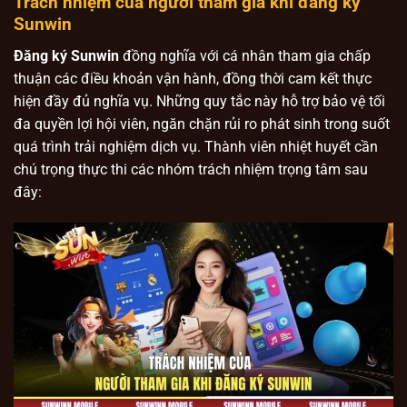
Trách nhiệm của người tham gia khi đăng ký
Sunwin
Đăng ký Sunwin
đồng nghĩa với cá nhân tham gia chấp
thuận các điều khoản vận hành, đồng thời cam kết thực
hiện đầy đủ nghĩa vụ. Những quy tắc này hỗ trợ bảo vệ tối
đa quyền lợi hội viên, ngăn chặn rủi ro phát sinh trong suốt
quá trình trải nghiệm dịch vụ. Thành viên nhiệt huyết cần
chú trọng thực thi các nhóm trách nhiệm trọng tâm sau
đây: