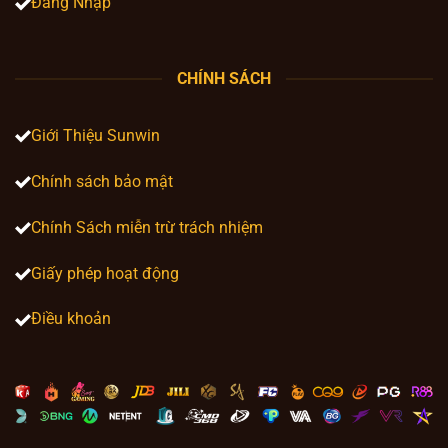
Đăng Nhập
CHÍNH SÁCH
Giới Thiệu Sunwin
Chính sách bảo mật
Chính Sách miễn trừ trách nhiệm
Giấy phép hoạt động
Điều khoản