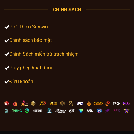
CHÍNH SÁCH
Giới Thiệu Sunwin
Chính sách bảo mật
Chính Sách miễn trừ trách nhiệm
Giấy phép hoạt động
Điều khoản