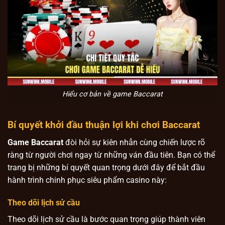
Hiểu cơ bản về game Baccarat
Bí quyết khởi đầu thuận lợi khi chơi Baccarat
Game Baccarat
đòi hỏi sự kiên nhẫn cùng chiến lược rõ
ràng từ người chơi ngay từ những ván đầu tiên. Bạn có thể
trang bị những bí quyết quan trọng dưới đây để bắt đầu
hành trình chinh phục siêu phẩm casino này:
Theo dõi lịch sử cầu
Theo dõi lịch sử cầu là bước quan trọng giúp thành viên