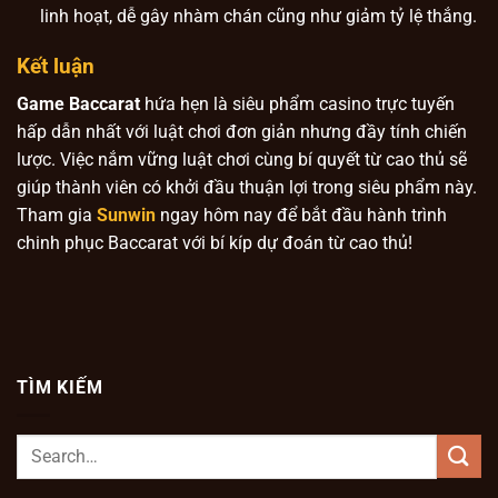
linh hoạt, dễ gây nhàm chán cũng như giảm tỷ lệ thắng.
Kết luận
Game Baccarat
hứa hẹn là siêu phẩm casino trực tuyến
hấp dẫn nhất với luật chơi đơn giản nhưng đầy tính chiến
lược. Việc nắm vững luật chơi cùng bí quyết từ cao thủ sẽ
giúp thành viên có khởi đầu thuận lợi trong siêu phẩm này.
Tham gia
Sunwin
ngay hôm nay để bắt đầu hành trình
chinh phục Baccarat với bí kíp dự đoán từ cao thủ!
TÌM KIẾM